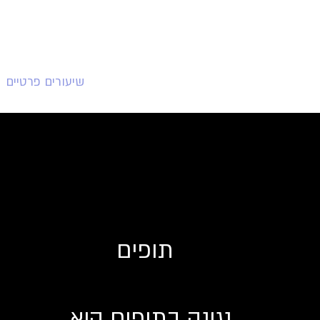
054-540-9347
דף הבית
חוגים וקורסים
שיעורים פרטיים
תופים
נגינה בתופים היא