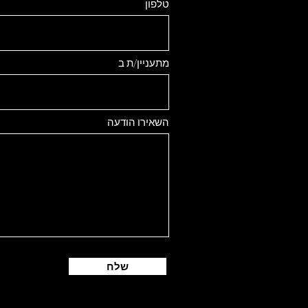
טלפון
מתעניין/ת ב
השאירו הודעה
שלח